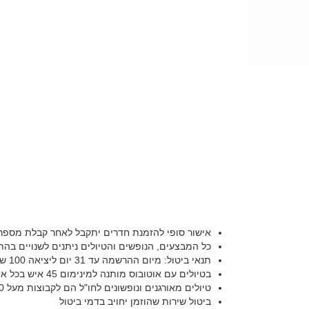
אישור סופי להזמנת חדרים יתקבל לאחר קבלת מספר 
כל המבצעים, הנופשים והטיולים ניתנים לשנויים בהת
תנאי ביטול: מיום ההרשמה עד 31 יום ליציאה 100 שח לחדר או 5% הגבוה מבניהם , בין 30 – 15 יום ליציאה 10% בין 14 עד היציאה 15% , אלא אם כן צויין אחרת.
בטיולים עם אוטובוס מותנה למינימום 45 איש בכל אוטובוס
טיולים מאורגנים ונופשונים לחו"ל הם לקבוצות מעל 20 איש
ביטול שירות שהוזמן יחויב בדמי ביטול