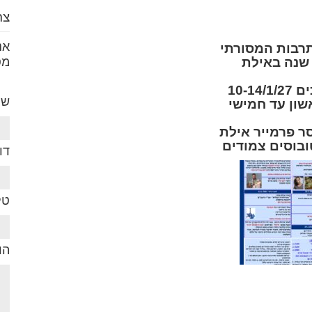
צר
אנ
רבות המסורתי
שנה באילת
מס
10-14
שם
שון עד חמישי
סר פרמייר אילת
ובוסים צמודים
דו
טל
הו