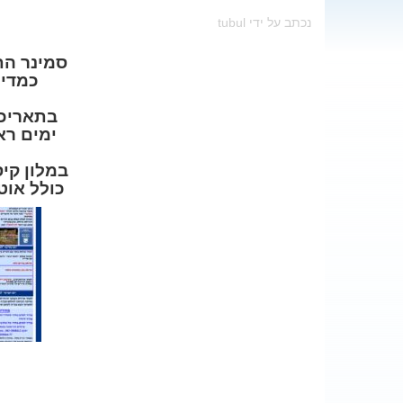
נכתב על ידי tubul
סמינר הת
כמדי 
בתאריכים /1/27
ימים רא
במלון קי
כולל אוט