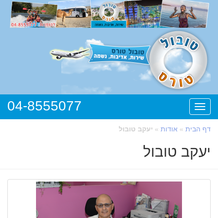
04-8555077
תפריט
דף הבית
»
אודות
»
יעקב טובול
יעקב טובול