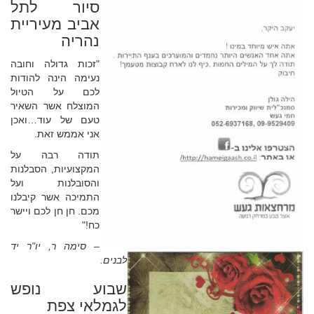
סיור לתל
אביב מעיריית
נהריה
"זכות גדולה וחובה
נעימה הינה להודות
לכם על הטיול
המוצלח אשר השאיר
טעם של עוד…ואכן
אני אממש זאת.
תודה רבה על
המקצועיות, הסבלנות
והסובלנות ועל
התמיכה אשר קיבלנו
מכם. חן חן לכם ויישר
כח!"
– סימה ר, יו"ר יד
לבנים.
שבוע נופש
לגמלאי צפת