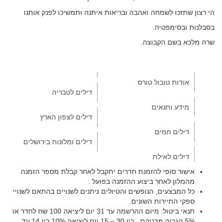
הי רצון שתזכו לשמחה ואהבה ובריאות איתנה ותמשיכו לפנק אותנו
בסבלנות ובסימפטיה.
שרה מלכא בשם הקבוצה.
אודות טובול טורס
דילים לטבריה
מידע ותנאים
דילים לצפון הארץ
דילים חמים
דילים ומלונות בירושלים
דילים לאילת
אישור סופי להזמנת חדרים יתקבל לאחר קבלת מספר הזמנה
מהמלון לאחר ביצוע ההזמנה בפועל .
כל המבצעים, הנופשים והטיולים ניתנים לשנויים בהתאם לשנויי
ספקי התיירות השונים.
תנאי ביטול: מיום ההרשמה עד 31 יום ליציאה 100 שח לחדר או
5% הגבוה מבניהם , בין 30 – 15 יום ליציאה 10% בין 14 עד