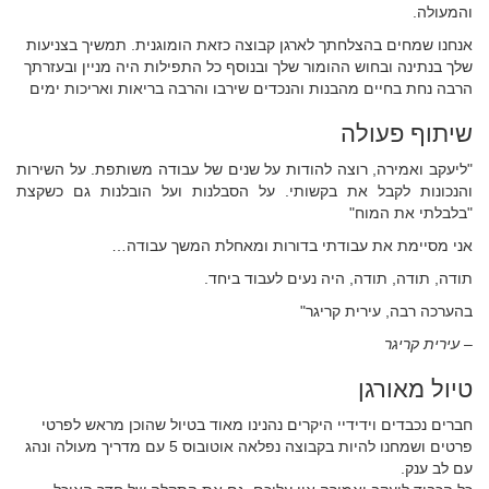
והמעולה.
אנחנו שמחים בהצלחתך לארגן קבוצה כזאת הומוגנית. תמשיך בצניעות
שלך בנתינה ובחוש ההומור שלך ובנוסף כל התפילות היה מניין ובעזרתך
הרבה נחת בחיים מהבנות והנכדים שירבו והרבה בריאות ואריכות ימים
שיתוף פעולה
"ליעקב ואמירה, רוצה להודות על שנים של עבודה משותפת. על השירות
והנכונות לקבל את בקשותי. על הסבלנות ועל הובלנות גם כשקצת
"בלבלתי את המוח"
אני מסיימת את עבודתי בדורות ומאחלת המשך עבודה…
תודה, תודה, תודה, היה נעים לעבוד ביחד.
בהערכה רבה, עירית קריגר"
– עירית קריגר
טיול מאורגן
חברים נכבדים וידידיי היקרים נהנינו מאוד בטיול שהוכן מראש לפרטי
פרטים ושמחנו להיות בקבוצה נפלאה אוטובוס 5 עם מדריך מעולה ונהג
עם לב ענק.