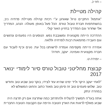
– חזי כ.
קהילה מטיילת
"אתמול התקיים טיול שאורגן ע"י רכזת קהילה מטיילת פרחיה ניב,
בהשתתפות חברת טובול טורס. הכל פעל באופן מעולה- הנהג, המדריך
אלי שחרור וגם המדריך בחזיון האור קולי.
ההדרכה הייתה מקצועית ומשובבת נפש. הנוסעים היו נפעמים ונרגשים
וגם העבירו מחמאות רבות לפרחיה וללאה.
אמירה הייתה מקסימה ועמדה לרשותנו בכל עת. נעים וכיף לעבוד עם
חברה מקצועית ואמינה. יעקב, תודה!
– זמירה ט.
קבוצת מחליטני טובול טורס סיור לימודי ינואר
2017
"לאחי יעקב היקר וליד ימינו שהיא עזר לצידו, בוקר טוב שבוע טוב וחודש
טוב. שלוש פעמים טוב זה סימן טוב מאוד כתוב והחוט המשולש לא
במהרה ינתק.
אתה בעז"ה תמשיך להצליח ולהתרחב כמה שתרצה אם רק תרצה היה
שבוע מאלף לראות את הארץ הטובה והיפה עם הקבוצה הטובה החברית