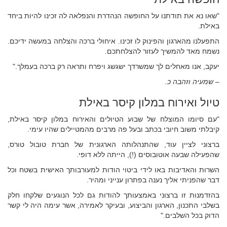
"שאו נא את תודתנו על החופשה הנהדרת והנפלאה לה זכינו להיות ביחד
באילת.
התפעלנו מהארגון והפינוק לו זכינו. איחולי ברכה והצלחה במעשה ידיכם.
נשמח מאד להמשיך לעזור להצלחתכם.
יעקב, אנו מאחלים לך שמשרדך ישגשג ויפרח ותראה רק ברכה בעמלך."
– שמעיה וזהבה כ.
טיול ואירוח במלון קיסר באילת
"עם סיומו המוצלח של שבוע הטיולים והאירוח במלון קיסר באילת,
קיבלתי משוב חיובי בכתב ובעל פה מרבים מהמטיילים שהיו עימי.
ברצוני לציין עוד, שהתנהלותה הארגונית של חברת טובול טורס,
שהפעילה שבעה אוטובוסים (!), הייתה ללא דופי.
השרות והאדיבות באו לידי ביטוי הודות למעורבותך האישית בשטח וכל
דבר שהפניתי אליך נענה בפתרון ענייני ומהיר.
בהזדמנות זו ברצוני באמצעותך להודות גם לכל הנוגעים שלקחו חלק
בשלבי התכנון, הארגון והביצוע, ובעיקר לאמירה, אשר עימה היה לי קשר
הדוק בכל השלבים."