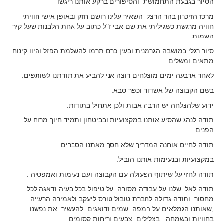
הסיור בגבעת התחמושת והסיפורים ברקע אותנו ריגשו
מרכז הזיכרון בהר הרצל השאיר עלינו רושם חזק ובאופן אישי חוויתי
חוויה מרגשת כשגיליתי את שם אבי ז"ל כתוב על אחת הלבנות שעל קיר
השמות.
סיור רגלי במושבה הגרמנית ובעין כרם תרמו להשלמת הפזל והיוו קינוח
מתאים ומשלים.
לאחר ארבעה ימים מוצלחים רוצה אני להביע את תודתנו לשותפים.
בשם הקבוצה של אשדוד וכפר סבא.
ידוע שלהצלחה יש הרבה אבות ולכן אתחיל בתודות.
תודה לנהג שהסיע אותנו במקצועיות ובביטחון ותמיד חיוך מרוח על
הפנים .
תודה לחיים אוחנה המדריך שלא חסך מאתנו הסברים .
במקצועיות ובנעימות אותנו הוביל.
תודה לחזי על שיתוף הפעולה עם הקבוצה ועם נעימות ואמפטיה .
תודה לאלי שלנו על עבודה מסורה על טיפול בכל בעיה ודאגה לכל
מחסור. ותודה גדולה לחברת טובול טורס ליעקב ולאמירה הרעייה
,שאותנו הגמלאים על המפה שמים ודואגים להעשיר את נפשנו
בחוויות ובשמחה. בצלילים ,צבעים וריחות קסומים.