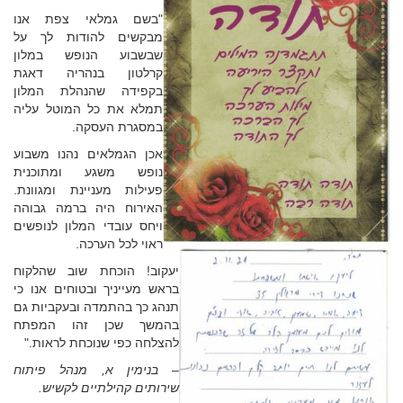
"בשם גמלאי צפת אנו
מבקשים להודות לך על
שבשבוע הנופש במלון
קרלטון בנהריה דאגת
בקפידה שהנהלת המלון
תמלא את כל המוטל עליה
במסגרת העסקה.
אכן הגמלאים נהנו משבוע
נופש משגע ומתוכנית
פעילות מעניינת ומגוונת.
האירוח היה ברמה גבוהה
ויחס עובדי המלון לנופשים
ראוי לכל הערכה.
יעקוב! הוכחת שוב שהלקוח
בראש מעייניך ובטוחים אנו כי
תנהג כך בהתמדה ובעקביות גם
בהמשך שכן זהו המפתח
להצלחה כפי שנוכחת לראות."
– בנימין א, מנהל פיתוח
שירותים קהילתיים לקשיש.