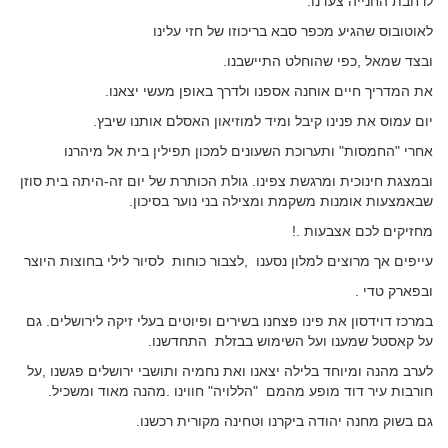
לרחבת החנייה צעדנו.
לאוטובוס שהגיע מכפר סבא בריכוזו של חזי עלינו
ובצד שמאל ,כפי שהוחלט התיישבנו.
את המדריך חיים אוחנה אספנו ולדרך באופן מעשי יצאנו.
יום עמוס את פנינו קיבל ומיד למוזיאון האסלם אותנו שיבץ.
אחרי "החמסות" ותערוכת השעונים למכון תפילין בית אל מיהרנו
ובמצגת חינוכית ומרגשת צפינו. גולת הכותרת של יום זה-היתה בית סוזן
שבאמצעות אומנות משקמת ומצילה בני נוער בסיכון.
מחזיקים לכם אצבעות .!
עייפים אך מרוצים למלון נסענו ,לצבור כוחות לסיור לילי בחוצות היוצר
ובפארק טדי .
במרכז דוידסון את פינו פצחנו בשירים ופיוטים בעלי זיקה לירושלים. גם
על קאסטל שמענו ועל השימוש בבזלת התחדשנו.
לערב מהנה ומיוחד בלילה יצאנו ואת נחמיה ותושבי ירושלים פגשנו ,על
חורבות עיר דוד מופע מהמם "הללויה" חווינו .מהנה מאוד ומשכיל.
גם בשוק מחנה יהודה ביקרנו וטחינה מקורית רכשנו.