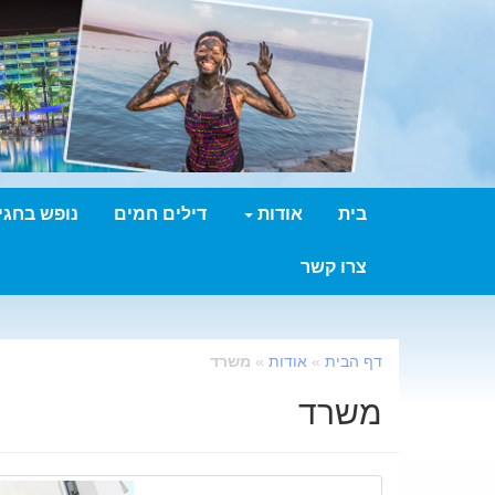
בית
אודות
דילים חמים
נופש בחגי
צרו קשר
דף הבית
»
אודות
»
משרד
משרד