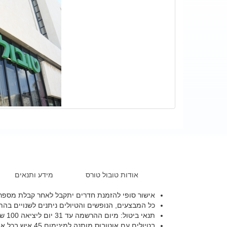
אודות טובול טורס
מידע ותנאים
אישור סופי להזמנת חדרים יתקבל לאחר קבלת מספר 
כל המבצעים, הנופשים והטיולים ניתנים לשנויים בהת
תנאי ביטול: מיום ההרשמה עד 31 יום ליציאה 100 שח לחדר או 5% הגבוה מבניהם , בין 30 – 15 יום ליציאה 10% בין 14 עד היציאה 15% , אלא אם כן צויין אחרת.
בטיולים עם אוטובוס מותנה למינימום 45 איש בכל אוטובוס