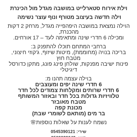
וילת אירוח סטארלייט במושבה מגדל מול הכינרת
וילה חדשה בעיצוב מטורף ונוף עוצר נשימה
הוילה נמצאת במושבה היפהפייה מגדל, מרחק 2 דקות
מהכנרת,
ומכילה 6 חדרי שינה ומתאימה לעד – 17 אורחים.
ברחבי המתחם תוכלו להתפנק ב:
בריכה בנויה (מחוממת), מיטות שיזוף, ג'קוזי חיצוני,
מטבח חוץ
פינות ישיבה מפנקות, שולחן פינג פונג, מתקן כדורסל
דיגיטלי
בוילה עצמה תהנו מ:
6 חדרי שינה יפים ומעוצבים
6 חדרי שרותים ומקלחות צמודים לכל חדר
טלוויזיות גדולות בכל חדר ובאזור המשותף
מטבח מאובזר
מכונת קפה
בר מים (מותאם לשומרי שבת)
נשמח לענות על שאלות נוספות🌸
שירי: 0545390121